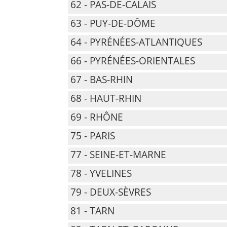
62 - PAS-DE-CALAIS
63 - PUY-DE-DÔME
64 - PYRÉNÉES-ATLANTIQUES
66 - PYRÉNÉES-ORIENTALES
67 - BAS-RHIN
68 - HAUT-RHIN
69 - RHÔNE
75 - PARIS
77 - SEINE-ET-MARNE
78 - YVELINES
79 - DEUX-SÈVRES
81 - TARN