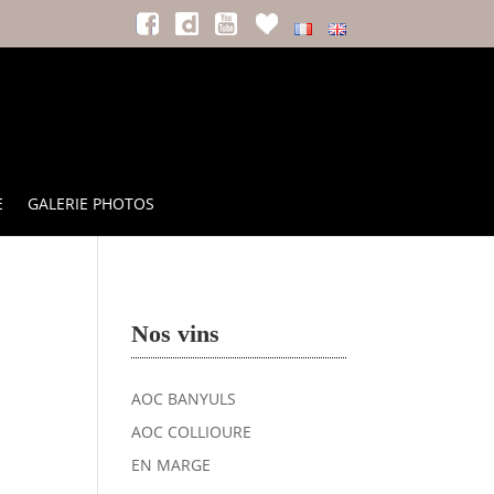
E
GALERIE PHOTOS
Nos vins
AOC BANYULS
AOC COLLIOURE
EN MARGE