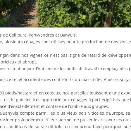
 de Collioure, Port-Vendres et Banyuls.
, plusieurs cépages sont utilisés pour la production de nos vins et
engin dans nos vignes ce n’est pas signe de retard de développe
pricieux et abrupt.
s restent aujourd’hui encore les outils de travail irremplaçables p
 sans ce relief accidenté des contreforts du massif des Albères sur
pieds/hectare et en coteaux, nos parcelles jouissent d’une exposit
est le gobelet, très approprié aux cépages à port érigé tels que l
ce d’ensoleillement et confère de l’ombre aux grappes.
ure/Banyuls compte parmi les plus vieux sols viticoles d’Europe, s
nraciner profondément et leur permet de puiser les ressources du s
s en conditions de survie difficile, on comprend bien pourquoi, au 