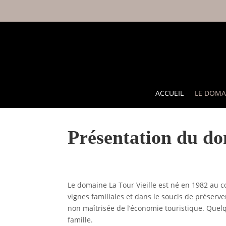
ACCUEIL
LE DOMA
Présentation du d
Le domaine La Tour Vieille est né en 1982 au cœ
vignes familiales et dans le soucis de préserve
non maîtrisée de l’économie touristique. Quel
famille.