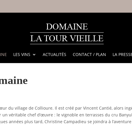
INE
LES VINS
ACTUALITÉS
CONTACT / PLAN
LA PRESS
omaine
ur du village de Collioure. Il est créé par Vincent Cantié, alors i
r un véritable chef d’œuvre : le vignoble en terrasses du cru Banyul
ques années plus tard, Christine Campadieu se joindra à l’aventur