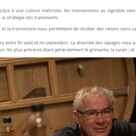
âce à une culture maîtrisée, les interventions au vignoble sont
 la stratégie des traitements.
ent et la tramontane nous permettent de récolter des raisins sains s
u entre fin août et mi septembre. La diversité des cépages nous 
 les plus précoces étant généralement le grenache, la syrah ; et l