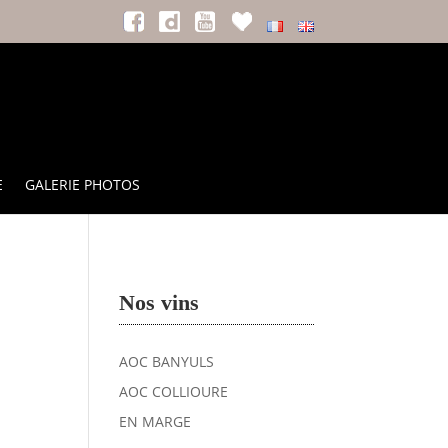
E
GALERIE PHOTOS
Nos vins
AOC BANYULS
AOC COLLIOURE
EN MARGE